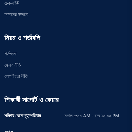
চেকআউট
আমাদের সম্পর্কে
নিয়ম ও শর্তাবলি
শর্তগুলো
ফেরত নীতি
গোপনীয়তা নীতি
শিক্ষার্থী সাপোর্ট ও কেয়ার
শনিবার থেকে বৃহস্পতিবার
সকাল ৮:০০ AM - রাত ১০:০০ PM