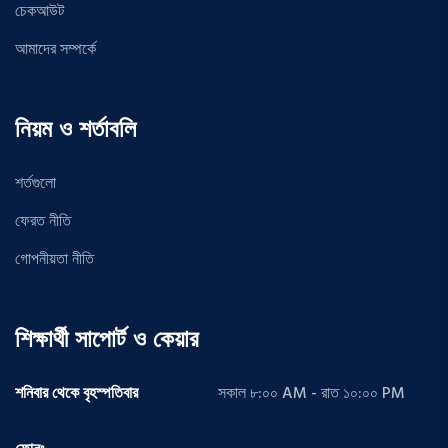
চেকআউট
আমাদের সম্পর্কে
নিয়ম ও শর্তাবলি
শর্তগুলো
ফেরত নীতি
গোপনীয়তা নীতি
শিক্ষার্থী সাপোর্ট ও কেয়ার
শনিবার থেকে বৃহস্পতিবার
সকাল ৮:০০ AM - রাত ১০:০০ PM