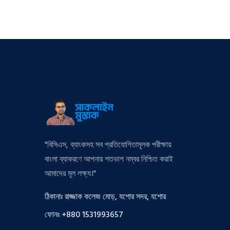
"বিসিএস, ব্যাংকসহ সব প্রতিযোগিতামূলক পরীক্ষায়
বাংলা ব্যাকরণে আপনার শতভাগ নম্বর নিশ্চিত করাই
আমাদের মূল লক্ষ্য।"
ঠিকানাঃ রাজ্জাক কলেজ মোড়, যশোর সদর, যশোর
ফোনঃ +880 1531993657