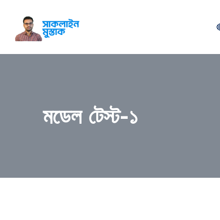

মডেল টেস্ট-১