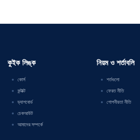
কুইক লিঙ্ক
নিয়ম ও শর্তাবলি
কোর্স
শর্তগুলো
কন্টাক্ট
ফেরত নীতি
ড্যাশবোর্ড
গোপনীয়তা নীতি
চেকআউট
আমাদের সম্পর্কে