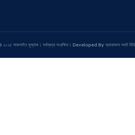
© ২০২৫ সাকলাইন মুস্তাক। সর্বস্বত্ব সংরক্ষিত। Developed By অ্যাবাকাস সফট বিডি