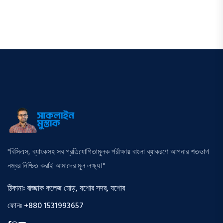
"বিসিএস, ব্যাংকসহ সব প্রতিযোগিতামূলক পরীক্ষায় বাংলা ব্যাকরণে আপনার শতভাগ
নম্বর নিশ্চিত করাই আমাদের মূল লক্ষ্য।"
ঠিকানাঃ রাজ্জাক কলেজ মোড়, যশোর সদর, যশোর
ফোনঃ +880 1531993657