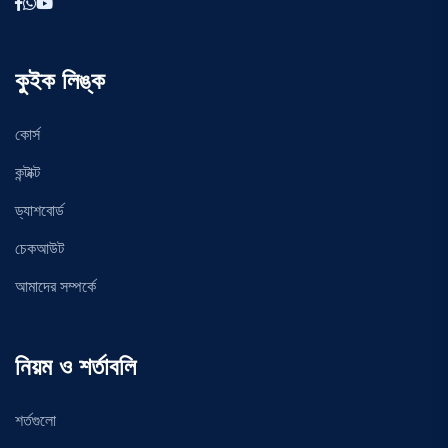
কুইক লিঙ্ক
কোর্স
কন্টাক্ট
ড্যাশবোর্ড
চেকআউট
আমাদের সম্পর্কে
নিয়ম ও শর্তাবলি
শর্তগুলো