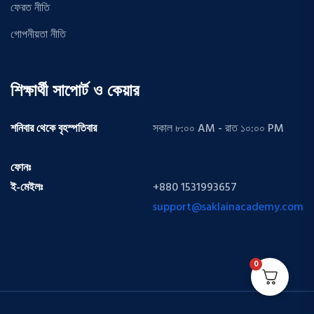
ফেরত নীতি
গোপনীয়তা নীতি
শিক্ষার্থী সাপোর্ট ও কেয়ার
শনিবার থেকে বৃহস্পতিবার
সকাল ৮:০০ AM - রাত ১০:০০ PM
ফোনঃ
ই-মেইলঃ
+880 1531993657
support@saklainacademy.com
0