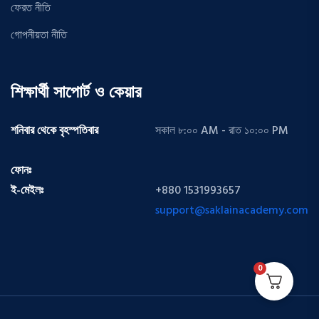
ফেরত নীতি
গোপনীয়তা নীতি
শিক্ষার্থী সাপোর্ট ও কেয়ার
শনিবার থেকে বৃহস্পতিবার
সকাল ৮:০০ AM - রাত ১০:০০ PM
ফোনঃ
ই-মেইলঃ
+880 1531993657
support@saklainacademy.com
0