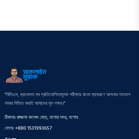
"বিসিএস, ব্যাংকসহ সব প্রতিযোগিতামূলক পরীক্ষায় বাংলা ব্যাকরণে আপনার শতভাগ
নম্বর নিশ্চিত করাই আমাদের মূল লক্ষ্য।"
ঠিকানাঃ রাজ্জাক কলেজ মোড়, যশোর সদর, যশোর
ফোনঃ +880 1531993657