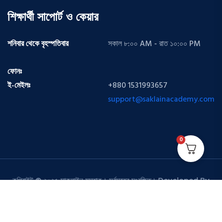
শিক্ষার্থী সাপোর্ট ও কেয়ার
শনিবার থেকে বৃহস্পতিবার
সকাল ৮:০০ AM - রাত ১০:০০ PM
ফোনঃ
ই-মেইলঃ
+880 1531993657
support@saklainacademy.com
0
কপিরাইট © ২০২৫ সাকলাইন মুস্তাক। সর্বস্বত্ব সংরক্ষিত। Developed By
অ্যাবাকাস সফট বিডি লিমিটেড।
HTML