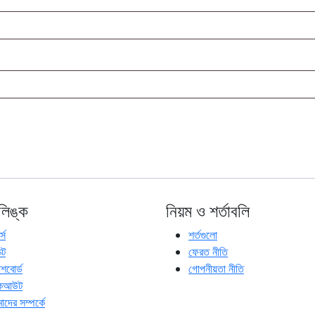
লিঙ্ক
নিয়ম ও শর্তাবলি
্স
শর্তগুলো
ক্ট
ফেরত নীতি
াশবোর্ড
গোপনীয়তা নীতি
কআউট
দের সম্পর্কে