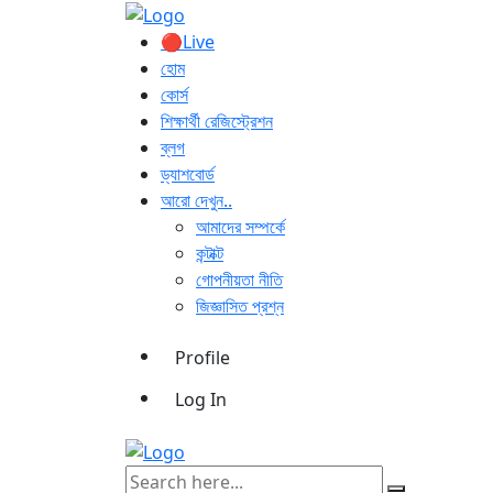
🔴Live
হোম
কোর্স
শিক্ষার্থী রেজিস্ট্রেশন
ব্লগ
ড্যাশবোর্ড
আরো দেখুন..
আমাদের সম্পর্কে
কন্টাক্ট
গোপনীয়তা নীতি
জিজ্ঞাসিত প্রশ্ন
Profile
Log In